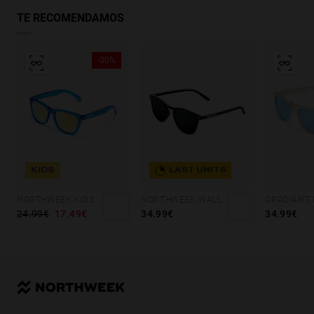
TE RECOMENDAMOS
-30%
KIDS
LAST UNITS
NORTHWEEK KIDS BRIGHT BLUE - GOLD
NORTHWEEK WALL ALL BLACK
24.99€
17.49€
34.99€
34.99€