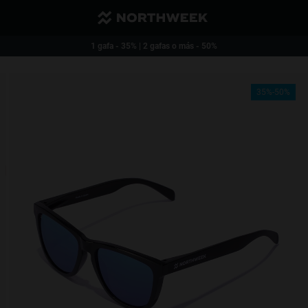
Envío reducido y gratis a partir de 40€
1 gafa - 35% | 2 gafas o más - 50%
35%-50%