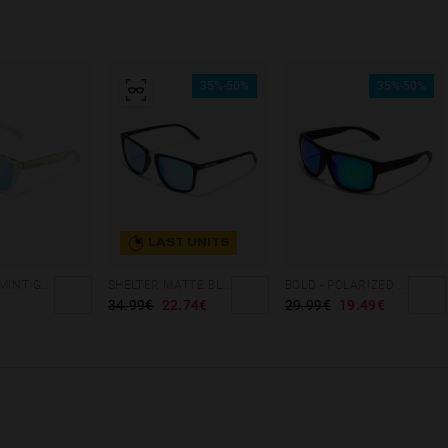
35%-50%
35%-50%
LAST UNITS
GRADIANT MINT GREEN /PINK - ICE POLARIZED
SHELTER MATTE BLACK - GREEN POLARIZED
BOLD - POLARIZED BLACK EMERALD
34.99€
22.74€
29.99€
19.49€