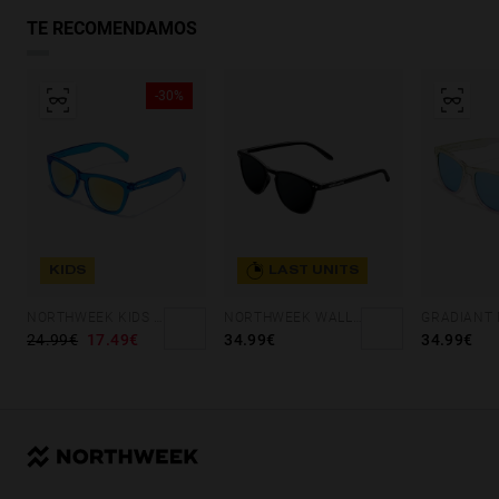
TE RECOMENDAMOS
-30%
KIDS
LAST UNITS
NORTHWEEK KIDS BRIGHT BLUE - GOLD
NORTHWEEK WALL ALL BLACK
24.99€
17.49€
34.99€
34.99€