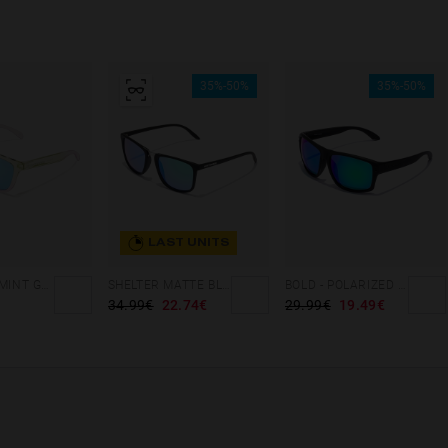
35%-50%
35%-50%
LAST UNITS
GRADIANT MINT GREEN /PINK - ICE POLARIZED
SHELTER MATTE BLACK - GREEN POLARIZED
BOLD - POLARIZED BLACK EMERALD
34.99€
22.74€
29.99€
19.49€