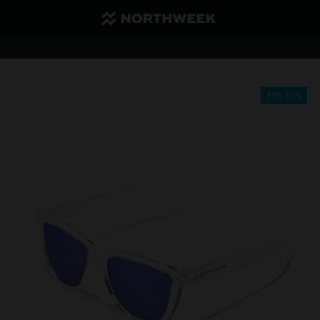
Envío reducido y gratis a partir de 40€
1 gafa - 35% | 2 gafas o más - 50%
35%-50%