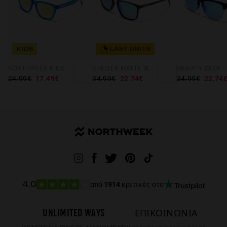
KIDS
LAST UNITS
NORTHWEEK KIDS BRIGHT BLUE - GOLD
SHELTER MATTE BLACK - GREEN POLARIZED
GRAVITY DECK
24.99€
17.49€
34.99€
22.74€
34.99€
22.74
από
1914
κριτικές στο
4.0
UNLIMITED WAYS
ΕΠΙΚΟΙΝΩΝΙΑ