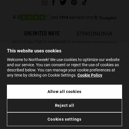
από
1914
κριτικές στο
4.0
UNLIMITED WAYS
ΕΠΙΚΟΙΝΩΝΙΑ
ΘΈΛΕΤΕ ΝΑ ΓΊΝΕΤΕ ΔΙΑΝΟΜΈΑΣ;
Κατάσταση παραγγελίας
Επιστροφές
This website uses cookies
ΕΠΙΚΟΙΝΩΝΙΑ
Welcome to Northweek! We use cookies to optimize our website
and our service. You can consent or reject the use of cookies as
FAQs
described below. You can manage your cookie preferences at
any time by clicking on Cookie Settings.
Cookie Policy
EL
Allow all cookies
24.99€
NORTHWEEK KIDS BRIGHT BLUE - GOLD
Reject all
17.49€
Πολιτική απορρήτου
Cookies
Οροι χρήσης
Προσβασιμότητα
ΠΡΟΣΘΉΚΗ ΣΤΟ ΚΑΛΆΘΙ
Cookies settings
© 2026 Northweek. Ολα τα δικαιώματα διατηρούνται.