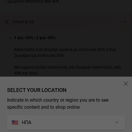
Δωρεάν αποστολή από 40€.
ΠΡΟΑΓΩΓΈΣ
1 για -35% | 2 για -50%
Αποκτήστε ένα ζευγάρι γυαλιά με έκπτωση 35% ή δύο
ζευγάρια με έκπτωση 50%.
Μειωμένα έξοδα αποστολής και δωρεάν αποστολές από
40€ και άνω.
ΔΕΙΤΕ ΟΛΑ ΤΑ ΠΡΟΪΟΝΤΑ ΠΡΟΣΦΟΡΑΣ
SELECT YOUR LOCATION
* Additional discounts and promotions are not applicable to this product.
Indicate in which country or region you are to see
specific content and to shop online.
ΧΑΡΑΚΤΗΡΙΣΤΙΚΑ
Μοντέλο unisex
ΗΠΑ
ΔΙΑΣΤΑΣΕΙΣ