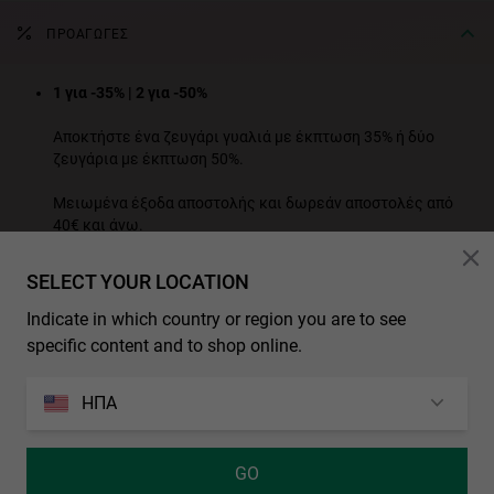
ΠΡΟΑΓΩΓΈΣ
1 για -35% | 2 για -50%
Αποκτήστε ένα ζευγάρι γυαλιά με έκπτωση 35% ή δύο
ζευγάρια με έκπτωση 50%.
Μειωμένα έξοδα αποστολής και δωρεάν αποστολές από
40€ και άνω.
ΔΕΙΤΕ ΟΛΑ ΤΑ ΠΡΟΪΟΝΤΑ ΠΡΟΣΦΟΡΑΣ
SELECT YOUR LOCATION
* Additional discounts and promotions are not applicable to this product.
Indicate in which country or region you are to see
specific content and to shop online.
ΧΑΡΑΚΤΗΡΙΣΤΙΚΑ
ΗΠΑ
Μοντέλο Unisex
ΔΙΑΣΤΑΣΕΙΣ
Πολωμένος φακός: Μειώνει τις επιφανειακές
αντανακλάσεις και την κόπωση των ματιών, παρέχοντας
ράβδος
GO
ανώτερη ευκρίνεια και αντίθεση.
ΕΓΓΥΗΣΗ ΚΑΙ ΕΠΙΣΤΡΟΦΕΣ
140 mm