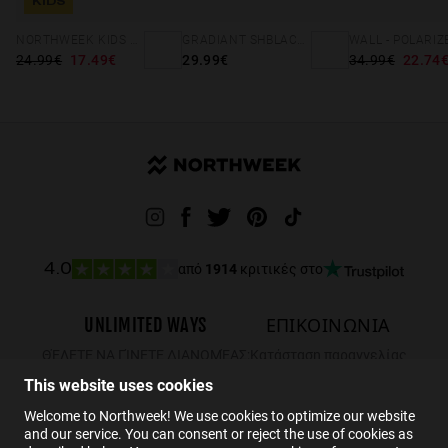
KIDS
NORTHWEEK KIDS BRIGHT BLUE - GOLD
GRADIANT SHBLACK PINK ICE BLUE POLARIZED
24.99€
17.49€
29.99€
34.99€
22.74
από
1914
κριτικές στο
4.0
UNLIMITED WAYS
ΕΠΙΚΟΙΝΩΝΙΑ
ΘΈΛΕΤΕ ΝΑ ΓΊΝΕΤΕ ΔΙΑΝΟΜΈΑΣ;
Κατάσταση παραγγελίας
Επιστροφές
This website uses cookies
ΕΠΙΚΟΙΝΩΝΙΑ
Welcome to Northweek! We use cookies to optimize our website
and our service. You can consent or reject the use of cookies as
FAQs