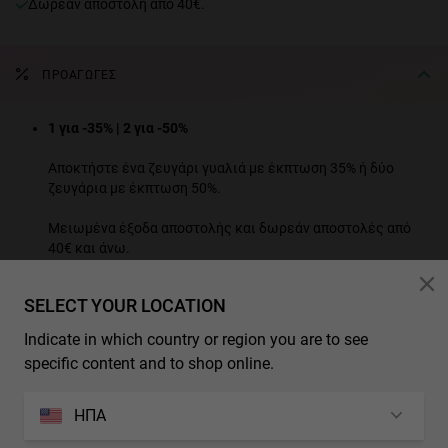
Δωρεάν αποστολή από 40€.
ΠΡΟΑΓΩΓΈΣ
1 για -35% | 2 για -50%
Αποκτήστε ένα ζευγάρι γυαλιά με έκπτωση 35% ή δύο
ζευγάρια με έκπτωση 50%.
Μειωμένα έξοδα αποστολής και δωρεάν αποστολές από
40€ και άνω.
ΔΕΙΤΕ ΟΛΑ ΤΑ ΠΡΟΪΟΝΤΑ ΠΡΟΣΦΟΡΑΣ
SELECT YOUR LOCATION
* Additional discounts and promotions are not applicable to this product.
Indicate in which country or region you are to see
specific content and to shop online.
ΧΑΡΑΚΤΗΡΙΣΤΙΚΑ
Μοντέλο Unisex
ΗΠΑ
ΔΙΑΣΤΑΣΕΙΣ
Πολωμένος φακός: Μειώνει τις επιφανειακές