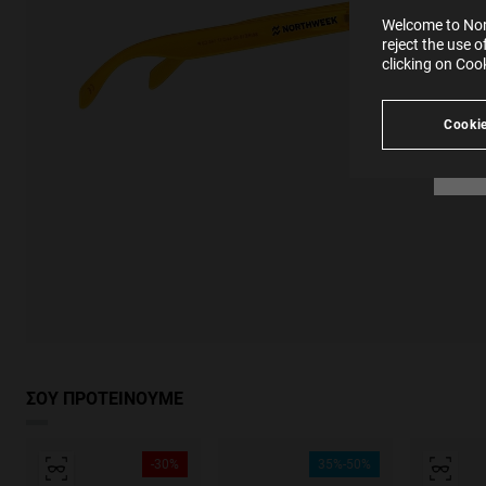
SE
Learn
Welcome to Nort
in our
reject the use 
Ind
Pleas
clicking on Coo
see
Cookie
ΣΟΥ ΠΡΟΤΕΙΝΟΥΜΕ
-30%
35%-50%