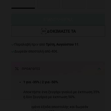
ΕΞΑΝΤΛΗΜΕΝΑ
ΔΟΚΙΜΆΣΤΕ ΤΑ
Παραλαβή πριν από
Τρίτη, Αυγούστου 11
.
Δωρεάν αποστολή από 40€.
ΠΡΟΑΓΩΓΈΣ
e more
1 για -35% | 2 για -50%
for
Αποκτήστε ένα ζευγάρι γυαλιά με έκπτωση 35%
ή δύο ζευγάρια με έκπτωση 50%.
vices
 our
Μειωμένα έξοδα αποστολής και δωρεάν