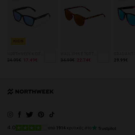
KIDS
NORTHWEEK KIDS MATTE BLACK - BLUE
WALL SHINE TORTOISE - AMBAR POLARIZED
24.99€
17.49€
34.99€
22.74€
29.99€
από
1914
κριτικές στο
4.0