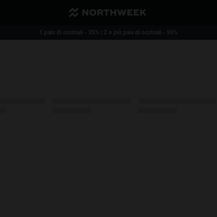
1 paio di occhiali - 35% | 2 o più paia di occhiali - 50%
Spese di spedizione ridotte. Gratuite a partire da acquisti pari a 40€