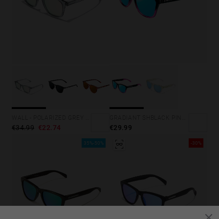
GRADIANT SHBLACK PINK ICE BLUE POLARIZED
WALL - POLARIZED GREY ROSA AZZURRA
€29.99
€34.99
€22.74
35%-50%
-30%