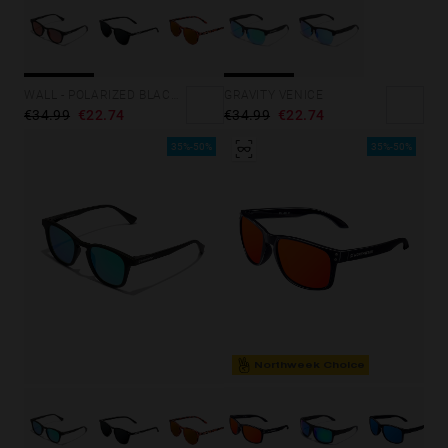
GRAVITY VENICE
WALL - POLARIZED BLACK RUBY
€34.99
€22.74
€34.99
€22.74
35%-50%
35%-50%
Northweek Choice