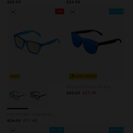
€34.99
€89.99
-30%
35%-50%
LAST UNITS
KIDS
REGULAR PHANTOM BLACK - BLUE POLARIZED
€39.99
€25.99
NORTHWEEK KIDS BRIGHT BLUE - GOLD
€24.99
€17.49
35%-50%
35%-50%