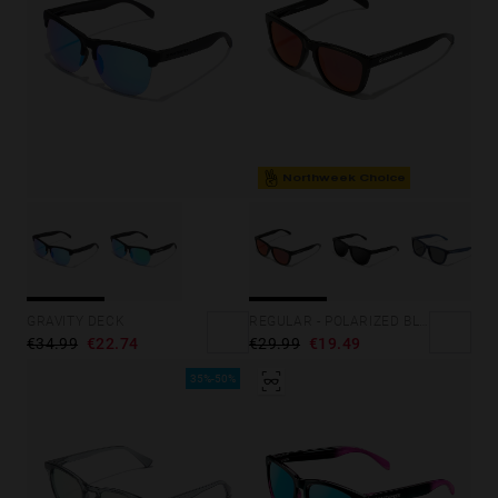
Northweek Choice
GRAVITY DECK
REGULAR - POLARIZED BLACK RUBY
€34.99
€22.74
€29.99
€19.49
35%-50%