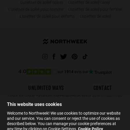
Lunettes de soleil noires
Lunettes de soleil carey
Lunettes de soleil pour homme
Lunettes de soleil pour femme
Lunettes de soleil pour enfants
Lunettes de soleil
sur
1914
avis sur
4.0
UNLIMITED WAYS
CONTACT
VOULEZ-VOUS DEVENIR DISTRIBUTEUR ?
État de la commande
This website uses cookies
Retours
Contact
Welcome to Northweek! We use cookies to optimize our website
and our service. You can consent or reject the use of cookies as
FAQs
described below. You can manage your cookie preferences at
any time by clicking on Cookie Settings.
Cookie Policy