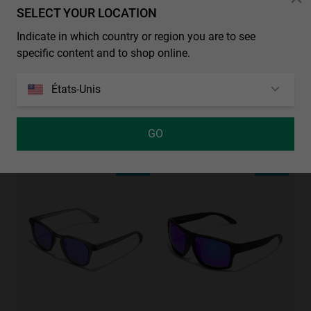
SELECT YOUR LOCATION
Indicate in which country or region you are to see
KIDS
specific content and to shop online.
États-Unis
GO
NORTHWEEK KIDS MATTE BLACK - BLUE
REGULAR - POLARIZED BLACK EMERALD
€24.99
€17.49
€29.99
€19.49
35%-50%
35%-50%