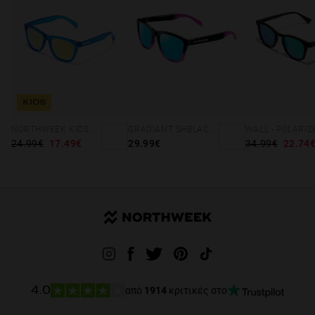
KIDS
NORTHWEEK KIDS BRIGHT BLUE - GOLD
GRADIANT SHBLACK PINK ICE BLUE POLARIZED
24.99€
17.49€
29.99€
34.99€
22.74
από
1914
κριτικές στο
4.0