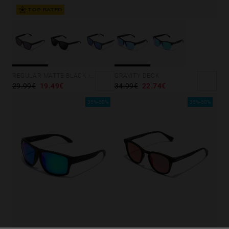
TOP RATED
GRAVITY DECK
REGULAR MATTE BLACK - JOKER
34.99€
22.74€
29.99€
19.49€
35%-50%
35%-50%