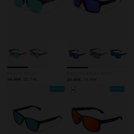
GRAVITY VENICE
BOLD - POLARIZED BLACK SKY
34.99€
22.74€
29.99€
19.49€
35%-50%
35%-50%