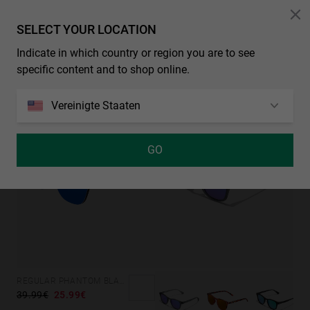
SELECT YOUR LOCATION
Indicate in which country or region you are to see
specific content and to shop online.
BOLD - POLARIZED BLACK EMERALD
WALL - POLARIZED BLACK RUBY
29.99€
19.49€
34.99€
22.74€
Vereinigte Staaten
35%-50%
35%-50%
GO
REGULAR PHANTOM BLACK - BLUE POLARIZED
39.99€
25.99€