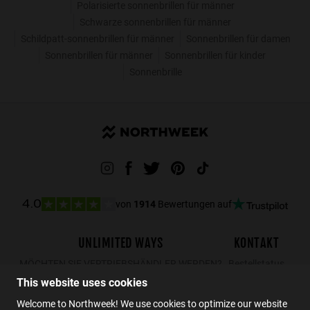
Polarisierte sonnenbrillen für männer
Schwarze sonnenbrillen für männer
Schildpatt-sonnenbrillen für männer
Sonnenbrillen für damen
Sonnenbrillen für männer
Sonnenbrillen für kinder
Sonnenbrille
von
1914
Bewertungen auf
4.0
UNLIMITED WAYS
KONTAKT
MÖCHTEN SIE VERTRIEBSHÄNDLER WERDEN?
Bestellstatus
This website uses cookies
Rücksendungen
Kontakt
Welcome to Northweek! We use cookies to optimize our website